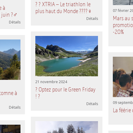
? ? XTRIA – Le triathlon le
e à
plus haut du Monde ????‍♀️
07 février 2
juin ?‍♂️
Mars au sk
Détails
Détails
promotio
-20%
21 novembre 2024
? Optez pour le Green Friday
utomne à
! ?
09 septemb
Détails
Détails
La féérie