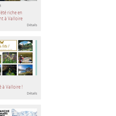
1
'été riche en
t à Valloire
Détails
1
é à Valloire !
Détails