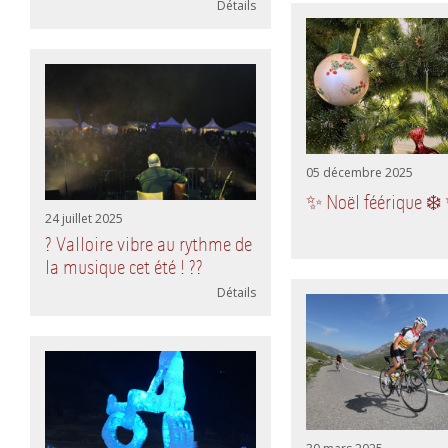
Détails
05 décembre 2025
✨ Noël féérique ❄️
24 juillet 2025
? Valloire vibre au rythme de
la musique cet été ! ??
Détails