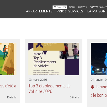
ACTUALITÉS
LIENS
PHOTOS
CONTACTS & AC
APPARTEMENTS
PRIX & SERVICES
LA MAISON
03 mars 2026
04 janvier 
es d’été à
Top 3 établissements de
❄️ Janvie
Valloire 2026
: le bon 
Détails
Détails