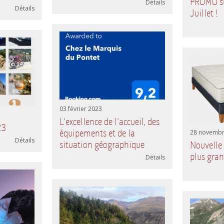
PROMO su
Détails
Détails
Juillet !
03 février 2023
L'excellence de l'accueil, des
23
équipements et de la
28 novembr
Détails
situation géographique
Nouvelle 
plus gran
Détails