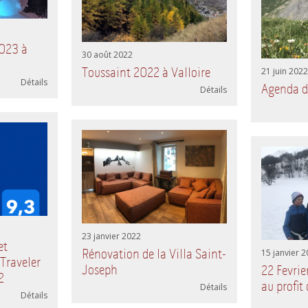
2023 à
30 août 2022
Toussaint 2022 à Valloire
21 juin 2022
Détails
Agenda de
Détails
23 janvier 2022
et
Rénovation de la Villa Saint-
15 janvier 
Traveler
Joseph
22 Fevrie
2
au profit
Détails
Détails