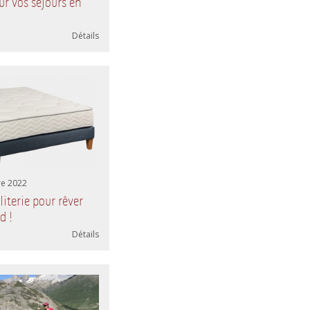
r vos séjours en
Détails
e 2022
literie pour rêver
d !
Détails