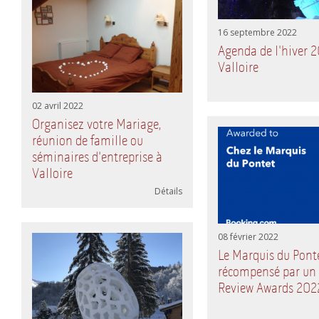
16 septembre 2022
Agenda de l'hiver 
Valloire
02 avril 2022
Organisez votre Mariage,
réunion de famille ou
séminaires d'entreprise à
Valloire
Détails
08 février 2022
Le Marquis du Pont
récompensé par un 
Review Awards 202