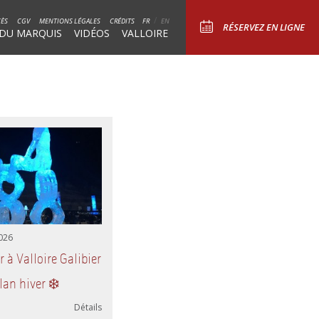
/
CÈS
CGV
MENTIONS LÉGALES
CRÉDITS
FR
EN
RÉSERVEZ EN LIGNE
 DU MARQUIS
VIDÉOS
VALLOIRE
2026
r à Valloire Galibier
plan hiver ❄️
Détails